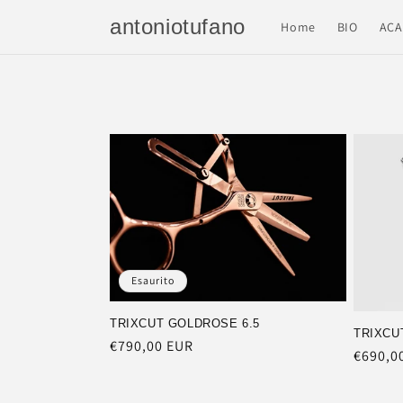
Vai
direttamente
antoniotufano
Home
BIO
ACA
ai contenuti
Esaurito
TRIXCUT GOLDROSE 6.5
TRIXCUT
Prezzo
€790,00 EUR
Prezzo
€690,0
di
di
listino
listino