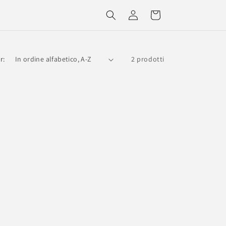
Accedi
Carrello
r:
2 prodotti