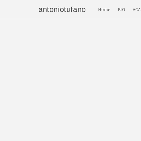
Vai
direttamente
antoniotufano
Home
BIO
ACA
ai contenuti